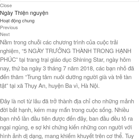
Close
Những hoạt động trải nghiệm
Ngày Thiện nguyện
đầu tiên của cuộc hành trình
Hoạt động chung
“Mẹ ơi con đã lớn – Tháng 6
năm 2018”
Previous
Next
Ngày Thiện nguyện
Nằm trong chuỗi các chương trình của cuộc trải
Ngày Doanh nhân
nghiệm, “5 NGÀY TRƯỞNG THÀNH TRONG HẠNH
Kỹ năng thoát hiểm khi gặp hỏa
PHÚC” tại trang trại giáo dục Shining Star, ngày hôm
hoạn
nay, thứ ba ngày 3 tháng 7 năm 2018, các bạn nhỏ đã
Đêm GaLa “5 ngày trưởng
đến thăm “Trung tâm nuôi dưỡng người già và trẻ tàn
thành trong hạnh phúc”
tật” tại xã Thụy An, huyện Ba vì, Hà Nội.
Đây là nơi từ lâu đã trở thành địa chỉ cho những mảnh
đời bất hạnh, kém may mắn trong cuộc sống. Nhiều
bạn nhỏ lần đầu tiên được đến đây, ban đầu đều tỏ ra
May 2019
ngại ngùng, e sợ khi chứng kiến n
hững con người với
hình ảnh dị dạng, mang khiếm khuyết trên cơ thể. Tuy