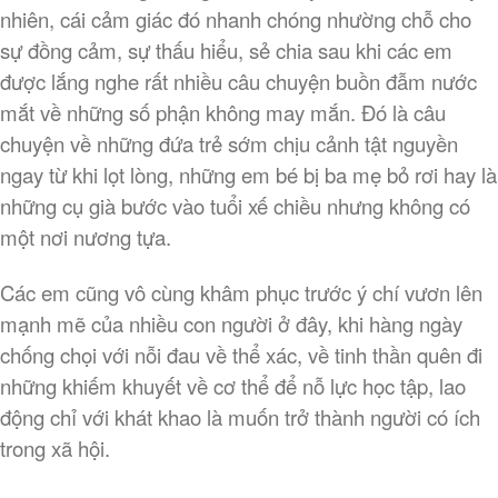
nhiên, cái cảm giác đó nhanh chóng nhường chỗ cho
sự đồng cảm, sự thấu hiểu, sẻ chia sau khi các em
Báo chí
được lắng nghe rất nhiều câu chuyện buồn đẫm nước
Hoạt động chung
mắt về những số phận không may mắn. Đó là câu
chuyện về những đứa trẻ sớm chịu cảnh tật nguyền
ngay từ khi lọt lòng, những em bé bị ba mẹ bỏ rơi hay là
Log in
những cụ già bước vào tuổi xế chiều nhưng không có
Entries
RSS
một nơi nương tựa.
Comments
RSS
Các em cũng vô cùng khâm phục trước ý chí vươn lên
WordPress.org
mạnh mẽ của nhiều con người ở đây, khi hàng ngày
chống chọi với nỗi đau về thể xác, về tinh thần quên đi
những khiếm khuyết về cơ thể để nỗ lực học tập, lao
động chỉ với khát khao là muốn trở thành người có ích
trong xã hội.