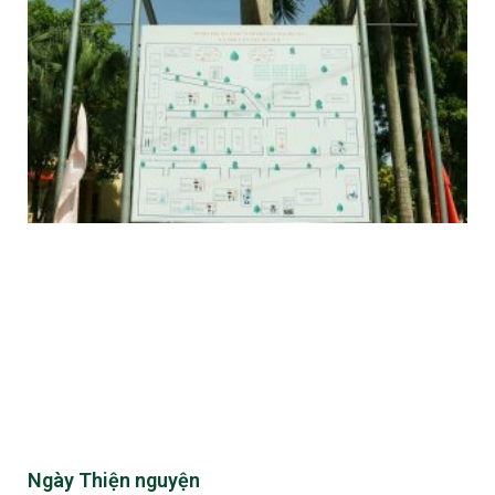
May 2019
Báo chí
Hoạt động chung
Log in
Entries
RSS
Comments
RSS
WordPress.org
Ngày Thiện nguyện