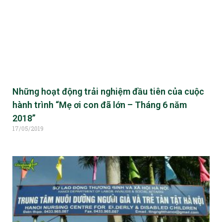
Những hoạt động trải nghiệm
đầu tiên của cuộc hành trình
“Mẹ ơi con đã lớn – Tháng 6
năm 2018”
Ngày Thiện nguyện
Những hoạt động trải nghiệm đầu tiên của cuộc
Ngày Doanh nhân
hành trình “Mẹ ơi con đã lớn – Tháng 6 năm
Kỹ năng thoát hiểm khi gặp hỏa
2018”
hoạn
17/05/2019
Đêm GaLa “5 ngày trưởng
thành trong hạnh phúc”