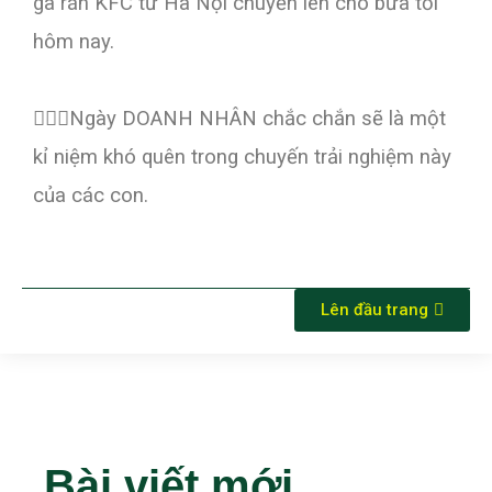
gà rán KFC từ Hà Nội chuyển lên cho bữa tối
hôm nay.
💁🏼‍♀️
Ngày DOANH NHÂN chắc chắn sẽ là một
kỉ niệm khó quên trong chuyến trải nghiệm này
của các con.
Lên đầu trang
Bài viết mới