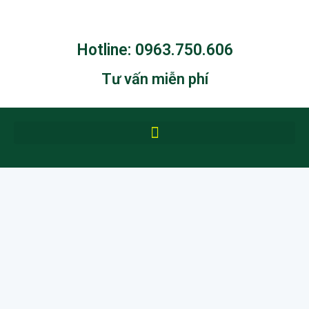
Hotline: 0963.750.606
Tư vấn miễn phí
Trang chủ
Giới thiệu
Hoạt động chung
Liên hệ
Mầm non Quốc tế Shining
Star