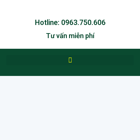
Hotline: 0963.750.606
Tư vấn miễn phí
Trang chủ
Giới thiệu
Hoạt động chung
Liên hệ
Mầm non Quốc tế Shining
Star